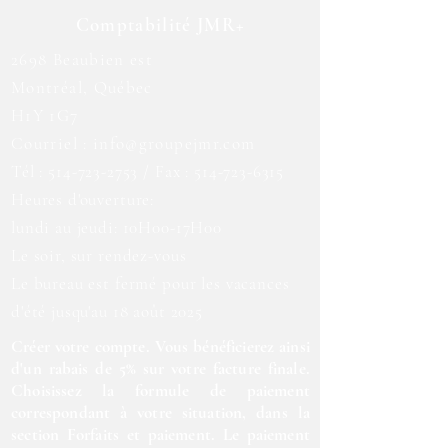
Comptabilité JMR+
2698 Beaubien est
Montréal, Québec
H1Y 1G7
Courriel :
info@groupejmr.com
Tél :
514-723-2753
/ Fax :
514-723-6315
Heures d'ouverture:
lundi au jeudi: 10H00-17H00
Le soir, sur rendez-vous
Le bureau est fermé pour les vacances
d'été jusqu'au 18 août 2025
Créer votre compte. Vous bénéficierez ainsi
d'un rabais de 5% sur votre facture finale.
Choisissez la formule de paiement
correspondant à votre situation, dans la
section Forfaits et paiement. Le paiement