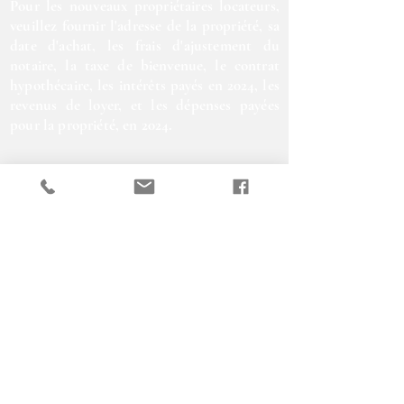
Pour les nouveaux propriétaires locateurs,
veuillez fournir l'adresse de la propriété, sa
date d'achat, les frais d'ajustement du
notaire, la taxe de bienvenue, le contrat
hypothécaire, les intérêts payés en 2024, les
revenus de loyer, et les dépenses payées
pour la propriété, en 2024.