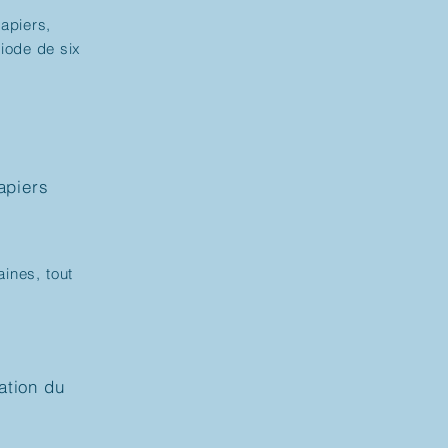
apiers,
riode de six
apiers
ines, tout
ation du