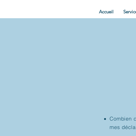
Accueil
Servic
Combien de
mes décla