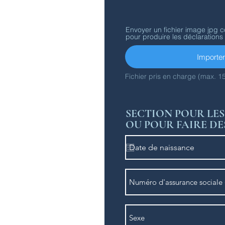
: T4 et Relevés 1)
e, d'optométriste, de
Envoyer un fichier image jpg c
pour produire les déclarations
l'assurance couvrant les
Importer 
Fichier pris en charge (max. 1
s municipales pour le
ités sportives...
SECTION POUR LE
OU POUR FAIRE D
 naturel
tes provisionnels
s voulez changer vos
 dépôt direct
z acheté une première
position visée
 reconnu par les