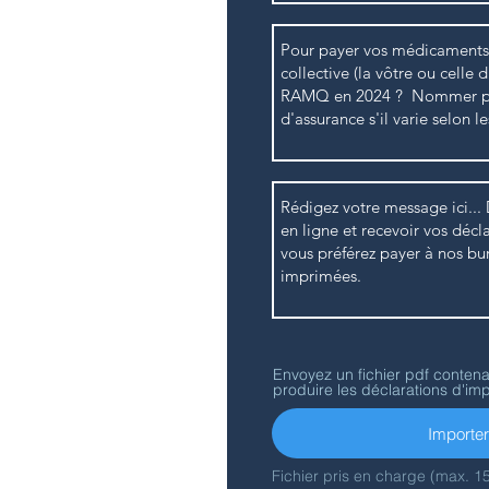
e finale. Choisissez la
respondant à votre
rfaits et paiement. Le
erez constituera un
t ne correspondra pas
re. Des frais pourront
d du nombre de papiers
é pour préparer les
ous pourrez y joindre
 la préparation de vos
vent être numérisés en
s, prises avec flash, de
Envoyez un fichier pdf contena
produire les déclarations d'imp
i numérisées en un seul
dre tous les papiers en
Importer 
Fichier pris en charge (max. 1