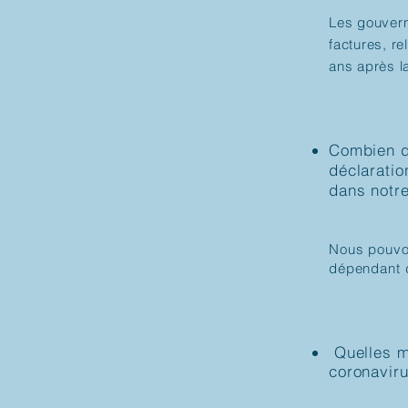
Les gouvern
factures, r
ans après l
Combien de
déclaratio
dans notr
Nous pouvon
dépendant 
Quelles m
coronavir