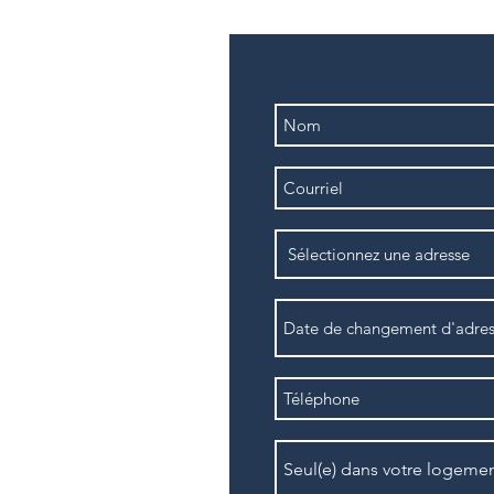
om
3-6315
ances d'été
néficierez ainsi d'un