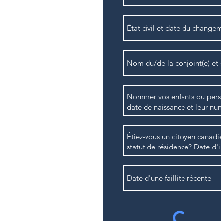
ée précédente pour les
omicile et nous donner
e l'année si vous avez
s
frais et ajustements du
e habitation
 travailleurs autonomes
euble, NEQ, dépenses
x: pension) et pays
ements
 la famille fasse ses
mptabilité JMR+, sinon
t des autres membres de