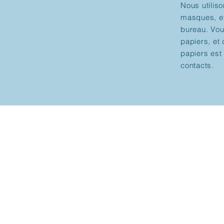
Nous utiliso
masques, etc
bureau. Vou
papiers, et 
papiers est
contacts.