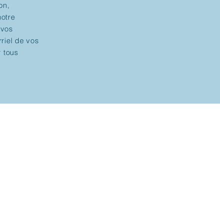
on,
notre
 vos
rriel de vos
r tous